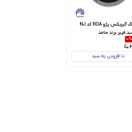
رولربرینگ گیربکس پژو ROA کد NJ
10
%
6
افزودن به سبد