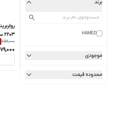
برند
HAMED
2203 سبد فیبر برند حامد
759,000
79,000
موجودی
محدوده قیمت