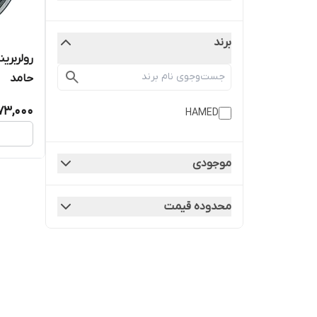
برند
حامد
73,000
HAMED
موجودی
محدوده قیمت