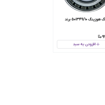
رولربرینگ هوزینگ 501349/10 برند
9
افزودن به سبد