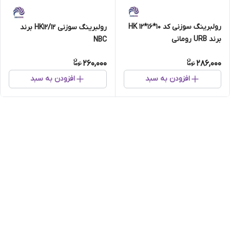
رولبرینگ سوزنی کد HK 12*16*10
رولبرینگ سوزنی HK12/12 برند
برند URB رومانی
NBC
260,000
286,000
افزودن به سبد
افزودن به سبد