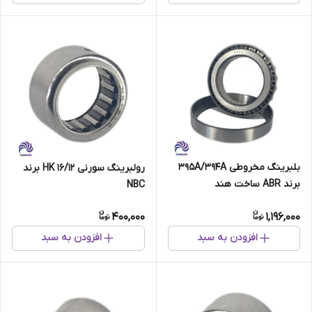
بلبرینگ مخروطی 395A/394A
رولبرینگ سورنی HK 16/12 برند
برند ABR ساخت هند
NBC
400,000
1,196,000
افزودن به سبد
افزودن به سبد