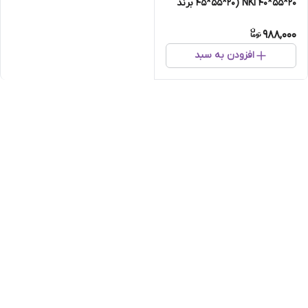
45*55*20) NKI 40*55*20 برند
NNBC
988,000
افزودن به سبد