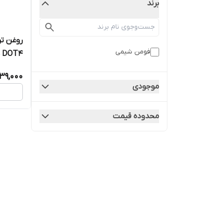
برند
روغن تر
فومن شیمی
DOT4 حجم 250 میلی‌ لیتر
39,000
موجودی
محدوده قیمت