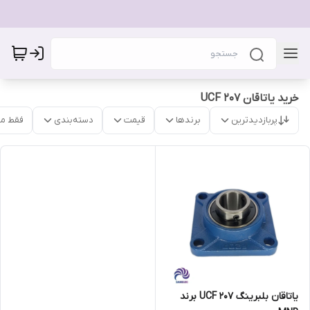
خرید یاتاقان UCF 207
پربازدیدترین
برندها
قیمت
دسته‌بندی
فقط م
یاتاقان بلبرینگ UCF 207 برند