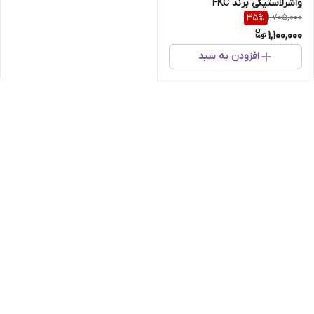
واشرلاستیکی برند FKC
1,705,000
35
%
1,100,000
افزودن به سبد