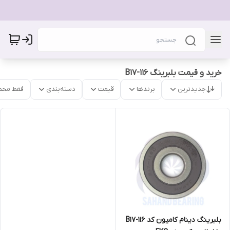
خرید و قیمت بلبرینگ B17-116
جدیدترین
برندها
قیمت
دسته‌بندی
فقط محص
بلبرینگ دینام کامیون کد B17-116