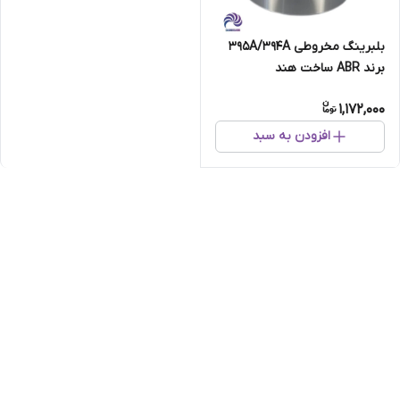
بلبرینگ مخروطی 395A/394A
برند ABR ساخت هند
1,172,000
افزودن به سبد