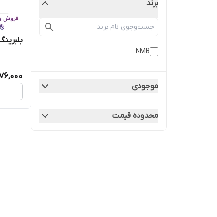
برند
بلبرینگ ۶۸۶ واشرفلزی برند NMB 
NMB
76,000
موجودی
محدوده قیمت