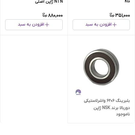
KG
NTN ژاپن اصلی
880,000
351,000
افزودن به سبد
افزودن به سبد
بلبرینگ 6206 واشرلاستیکی
دوربالا برند NSK ژاپن
ناموجود