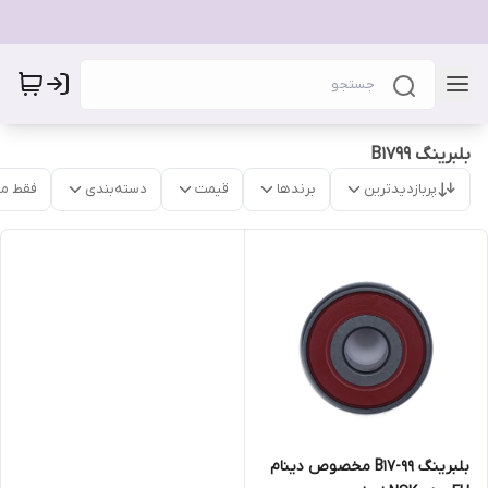
بلبرینگ B1799
پربازدیدترین
برندها
قیمت
دسته‌بندی
فقط م
بلبرینگ B17-99 مخصوص دینام