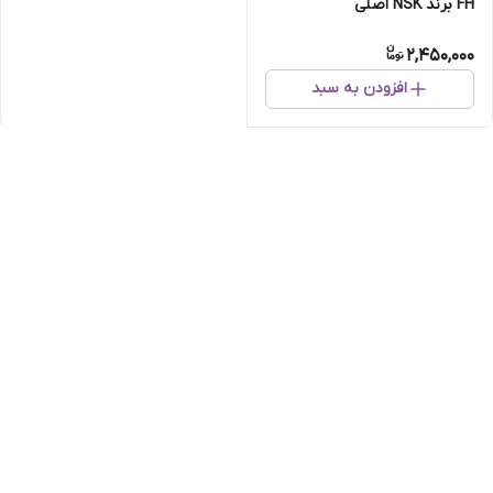
FH برند NSK اصلی
2,450,000
افزودن به سبد