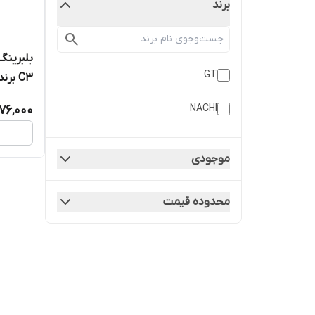
برند
GT
C3 برند ناچی ژاپن اصلی
NACHI
76,000
موجودی
محدوده قیمت