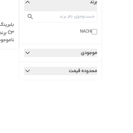
برند
NACHI
C3 برند ناچی ژاپن اصلی
ناموجود
موجودی
محدوده قیمت