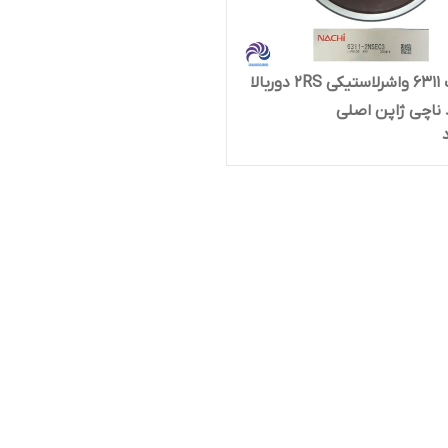
بلبرینگ 6311 واشرلاستیکی 2RS دوربالا