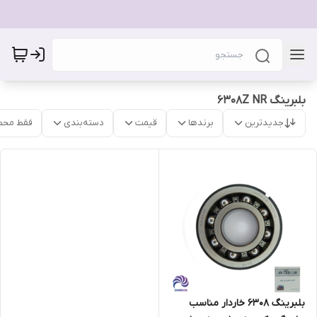
بلبرینگ 6308Z NR
جدیدترین
برندها
قیمت
دسته‌بندی
فقط محص
بلبرینگ 6308 خاردار مناسب