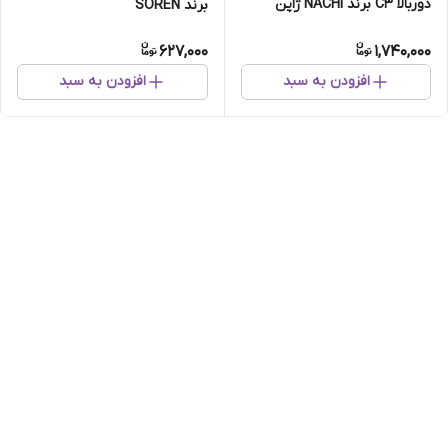
دوربالا C3 برند NACHI ژاپن
برند SOREN
اصلی
627,000
1,740,000
افزودن به سبد
افزودن به سبد