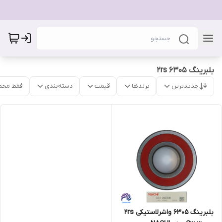
بلبرینگ 6305 2rs
جدیدترین
برندها
قیمت
دسته‌بندی
فقط محص
بلبرینگ 6305 واشرلاستیکی 2rs