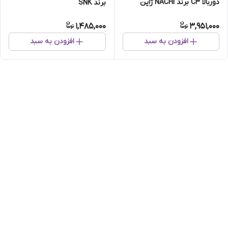
دوربالا C3 برند NACHI ژاپن
برند SNK
اصلی
1,485,000
3,951,000
افزودن به سبد
افزودن به سبد