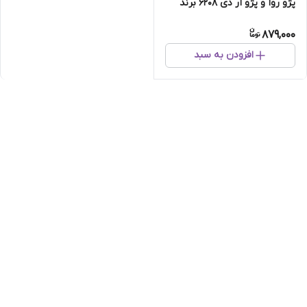
پژو روآ و پژو آر دی 6208 برند
IBC
879,000
افزودن به سبد