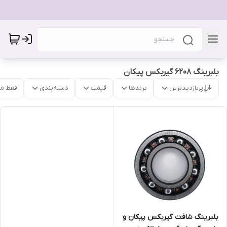
بلبرینگ 6208 گیربکس پیکان
پربازدیدترین
برندها
قیمت
دسته‌بندی
فقط م
بلبرینگ شافت گیربکس پیکان و