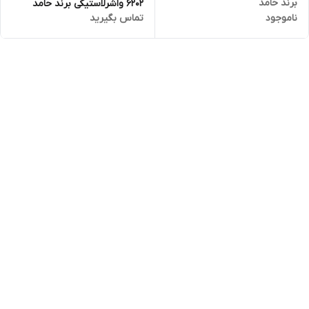
برند حامد
6202 واشرلاستیکی برند حامد
ناموجود
تماس بگیرید
کارتن 500 عددی