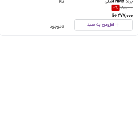
برند NMB اصلی
KG
288,000
3
%
277,000
افزودن به سبد
ناموجود