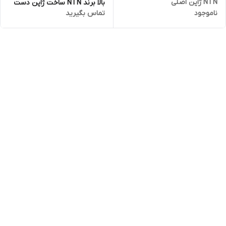
NTN ژاپن اصلی
بالا برند NTN ساخت ژاپن دست
ناموجود
تماس بگیرید
10 عددی