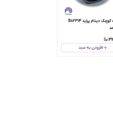
بلبرینگ کوچک دینام پراید B82314
مد
3
افزودن به سبد