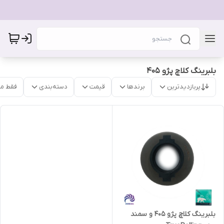
بلبرینگ کلاچ پژو 405
پربازدیدترین
برندها
قیمت
دسته‌بندی
فقط م
بلبرینگ کلاچ پژو 405 و سمند