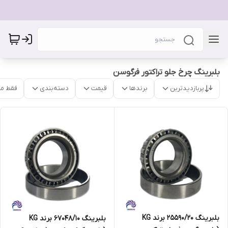
بلبرینگ چرخ جلو تراکتور فرگوسن
پربازدیدترین
برندها
قیمت
دسته‌بندی
فقط م
بلبرینگ 25590/20 برند KG
بلبرینگ 67048/10 برند KG