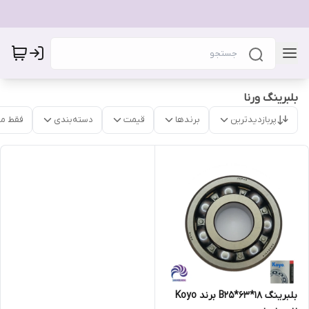
بلبرینگ ورنا
پربازدیدترین
برندها
قیمت
دسته‌بندی
فقط م
بلبرینگ B25*63*18 برند Koyo