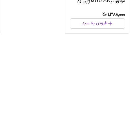
موتورسیکلت KOYO ژاپن (8
ساچمه)
1,388,000
افزودن به سبد