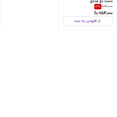
دست دو عددی
864,000
12
%
754,000
افزودن به سبد