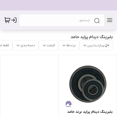
بلبرینگ دینام پراید حامد
پربازدیدترین
برندها
قیمت
دسته‌بندی
فقط م
بلبرینگ دینام پراید برند حامد