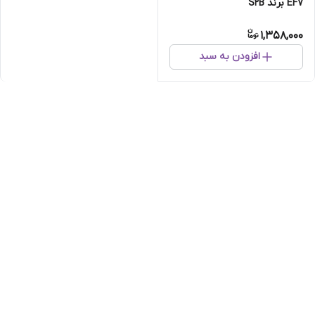
EF7 برند S2B
1,358,000
افزودن به سبد