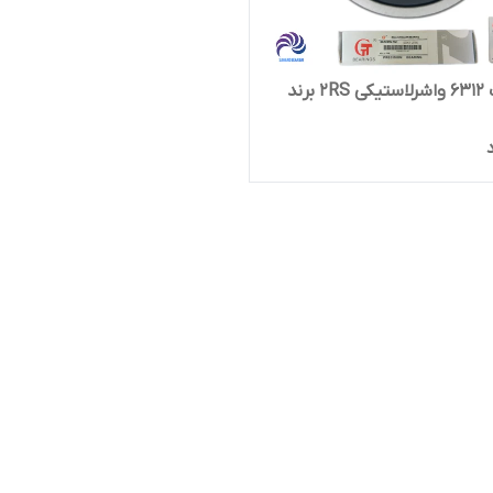
بلبرینگ 6312 واشرلاستیکی 2RS برند