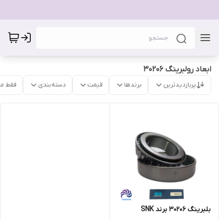
ابعاد رولبرینگ 30206
پربازدیدترین
برندها
قیمت
دسته‌بندی
فقط م
بلبرینگ 30206 برند SNK