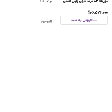
دوربالا C3 برند ناچی ژاپن اصلی
برند GT
6,576,000
افزودن به سبد
ناموجود