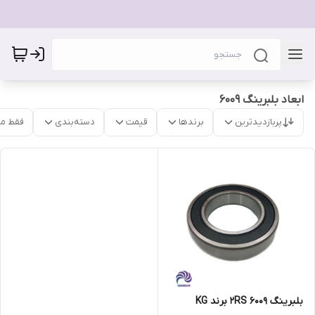
ابعاد بلبرینگ 6009
پربازدیدترین
برندها
قیمت
دسته‌بندی
فقط م
بلبرینگ 6009 2RS برند KG