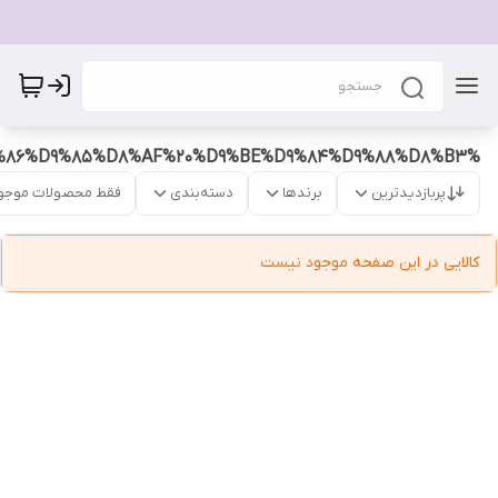
%DA%A9%D8%A7%D8%B3%D9%87%20%D9%86%D9%85%D8%AF%20%D9%BE%D9%84%D9%88%D8%B3
پربازدیدترین
برندها
دسته‌بندی
فقط محصولات موجو
کالایی در این صفحه موجود نیست