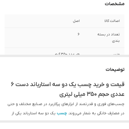
مشخصات
اصالت کالا
اصل
تعداد در بسته
6
بندی
وزن
هر عدد 350 گرم
کشور ساخت
ایران
توضیحات
قیمت و خرید چسب یک دو سه استارباند دست 6
عددی حجم 350 میلی لیتری
چسب‌های فوری و قدرتمند از ابزارهای پرکاربرد در صنایع مختلف و حتی
در مصارف خانگی به شمار می‌روند.
چسب
یک دو سه استارباند یکی از
محصولات باکیفیت و شناخته‌شده در بازار است که به دلیل قدرت