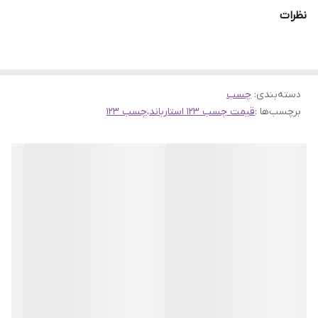
چسبندگی بالا، سرعت خشک شدن مناسب و کاربردهای متنوع، توجه
نظرات
بسیاری از کاربران را به خود جلب کرده است. مدل دست 6 عددی این
محصول با حجم 350 میلی لیتری عرضه می‌شود و انتخابی اقتصادی و
کاربردی برای مصرف‌کنندگان عمده و فروشندگان ابزارآلات محسوب
دسته‌بندی
:
چسب
می‌شود. اگر به دنبال خرید چسب یک دو سه با قیمت مناسب و کیفیت
برچسب‌ها :
قیمت چسب 123 استارباند
،
چسب 123
بالا هستید، این محصول گزینه‌ای ایده‌آل برای شما خواهد بود.
ویژگی‌های بارز چسب یک دو سه استارباند
چسب استارباند به عنوان یک
چسب 123
حرفه‌ای شناخته می‌شود که در
بسته‌بندی دست 6 عددی ارائه می‌شود. هر بسته شامل اسپری و مایع
چسب است که در کنار هم عملکرد فوق‌العاده‌ای دارند. ویژگی‌های اصلی
این محصول عبارت‌اند از:
قدرت چسبندگی بسیار بالا در مدت‌زمان کوتاه
مناسب برای انواع سطوح مانند چوب، فلز، پلاستیک، شیشه، سرامیک و
ام‌دی‌اف