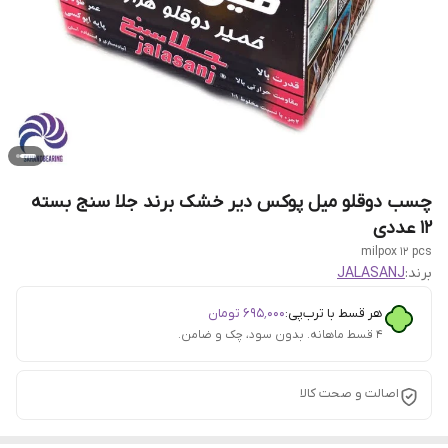
چسب دوقلو میل پوکس دیر خشک برند جلا سنج بسته
12 عددی
milpox 12 pcs
برند:
JALASANJ
هر قسط با ترب‌پی:
۶۹۵٬۰۰۰
تومان
۴ قسط ماهانه. بدون سود، چک و ضامن.
اصالت و صحت کالا