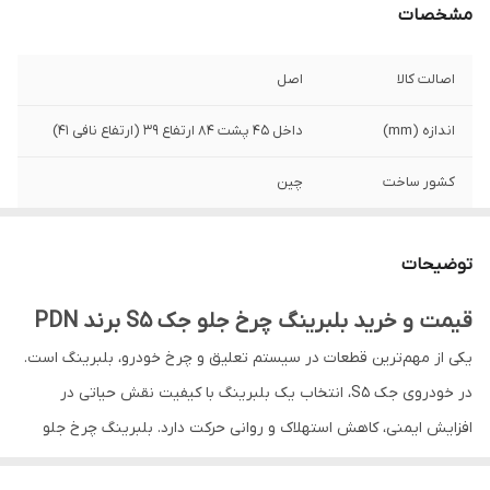
مشخصات
اصالت کالا
اصل
اندازه (mm)
داخل 45 پشت 84 ارتفاع 39 (ارتفاع نافی 41)
کشور ساخت
چین
سایر توضیحات
همچنین مناسب برای خودروهای سونوتا و
اپتیما و توسان و ...
توضیحات
نوع بلبرینگ
دو ردیف ساچمه واشر فلزی
قیمت و خرید بلبرینگ چرخ جلو جک S5 برند PDN
یکی از مهم‌ترین قطعات در سیستم تعلیق و چرخ خودرو، بلبرینگ است.
در خودروی جک S5، انتخاب یک بلبرینگ با کیفیت نقش حیاتی در
افزایش ایمنی، کاهش استهلاک و روانی حرکت دارد. بلبرینگ چرخ جلو
جک S5
برند PDN
با تکنولوژی آلمان یکی از بهترین گزینه‌ها برای