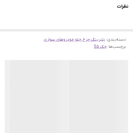
جایگزینی قطعه فابریک است. این محصول با گارانتی اصالت و صحت کالا
نظرات
در فروشگاه سهند بلبرینگ عرضه می‌شود و با شرایطی مانند ارسال به
سراسر کشور و ضمانت مرجوعی 7 روزه، تجربه خریدی مطمئن و آسان را
برای مشتریان فراهم می‌کند. در ادامه جزئیات فنی و ابعاد و مشخصات
دسته‌بندی
:
بلبرینگ چرخ جلو خودروهای سواری
بلبرینگ چرخ جلو
جک S5 بررسی خواهد شد.
برچسب‌ها :
جک S5
ابعاد و مشخصات بلبرینگ چرخ جلو جک S5
پیش از خرید هر قطعه‌ای، آگاهی از مشخصات فنی آن ضروری است.
بلبرینگ چرخ جلو جک S5 با شماره فنی DAC 458439/41 شناخته
می‌شود. این قطعه دارای ابعاد دقیق و ویژگی‌های زیر است:
قطر داخلی (داخل):
45 میلی‌متر
قطر خارجی (پشت):
84 میلی‌متر
ارتفاع اصلی:
39 میلی‌متر
ارتفاع نافی بوش وسط:
41 میلی‌متر
نوع آب‌بند:
واشر فلزی (Metal Seal)