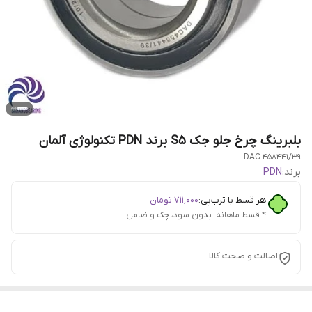
بلبرینگ چرخ جلو جک S5 برند PDN تکنولوژی آلمان
DAC 458441/39
برند:
PDN
هر قسط با ترب‌پی:
۷۱۱٬۰۰۰
تومان
۴ قسط ماهانه. بدون سود، چک و ضامن.
اصالت و صحت کالا