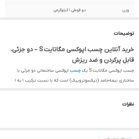
وزن
دو قوطی 1 کیلوگرمی
توضیحات
خرید آنلاین چسب اپوکسی مگاتایت S – دو جزئی،
قابل پرکردن و ضد ریزش
چسب اپوکسی مگاتایت S یک
چسب
اپوکسی ساختمانی دو جزئی با
ساختاری نیمه‌جامد (تیکسوتروپیک) است که با نسبت ترکیب ۱ به ۱
(رزین و هاردنر) به آسانی مخلوط و بدون ریزش روی سطوح عمودی اجرا
می‌شود
نظرات
کاربردهای تخصصی چسب اپوکسی مگاتایت S
اتصال مصالح مختلف: سنگ، سنگ نما، فلز، بتن، فایبرگلاس و چوب
نصب سنگ‌های زیرسقفی، قاب آینه، پله‌های معلق، و تزئینات معماری
دسته‌بندی
:
چسب