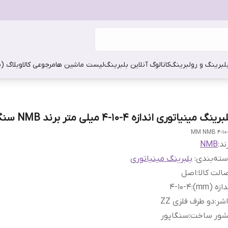
بلبرینگ و رولبرینگ
کاتالوگ آنلاین بلبرینگ
لیست ماشین ها
مرجوعی کالا
وبلاگ (
رینگ مینیاتوری اندازه 4-10-4 میلی متر برند NMB سنگاپور
4-10-4 MM
ند:
NMB
ته‌بندی
:
بلبرینگ مینیاتوری
الت کالا
:
اصل
دازه (mm)
:
4-10-4
شر
:
دو طرف فلزی ZZ
شور ساخت
:
سنگاپور