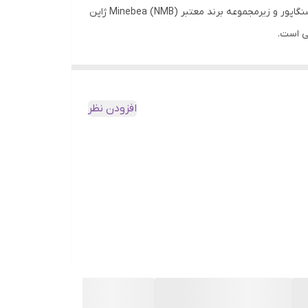
بلبرینگ مینیاتوری 4×10×4 میلی‌متر برند NMB یکی از گزینه‌های باکیفیت و دقیق در دسته بلبرینگ‌های کوچک است که ساخت کشور سنگاپور و زیرمجموعه برند معتبر Minebea (NMB) ژاپن
ی است.
افزودن نظر