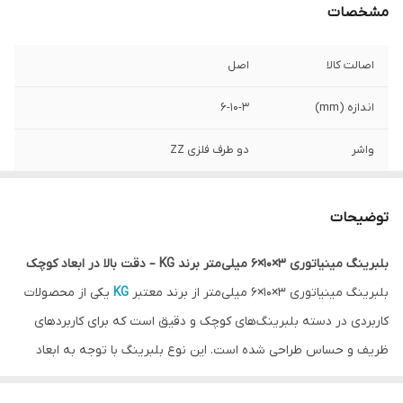
مشخصات
اصالت کالا
اصل
اندازه (mm)
6-10-3
واشر
دو طرف فلزی ZZ
کشور ساخت
چین
توضیحات
حداکثر دور
20000 در دقیقه
بلبرینگ مینیاتوری 3×10×6 میلی‌متر برند KG – دقت بالا در ابعاد کوچک
بلبرینگ مینیاتوری 3×10×6 میلی‌متر از برند معتبر
KG
یکی از محصولات
کاربردی در دسته بلبرینگ‌های کوچک و دقیق است که برای کاربردهای
ظریف و حساس طراحی شده است. این نوع بلبرینگ با توجه به ابعاد
کوچکش، در دستگاه‌هایی با فضای محدود و نیاز به چرخش نرم و روان،