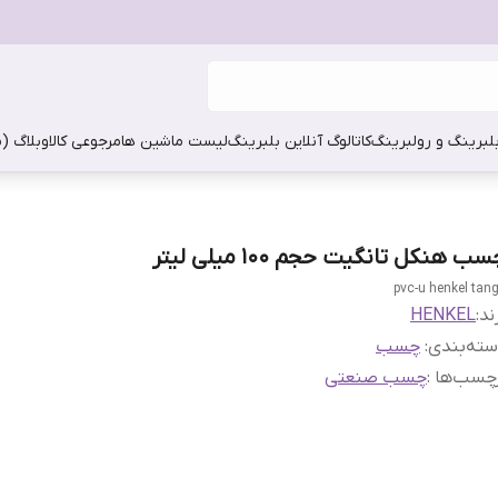
بلبرینگ و رولبرینگ
کاتالوگ آنلاین بلبرینگ
لیست ماشین ها
مرجوعی کالا
وبلاگ (
ب هنکل تانگیت حجم 100 میلی لیتر
pvc-u henkel tang
ند:
HENKEL
ته‌بندی
:
چسب
چسب‌ها :
چسب صنعتی