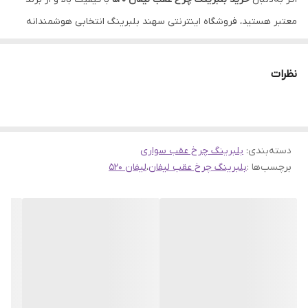
معتبر هستید، فروشگاه اینترنتی سهند بلبرینگ انتخابی هوشمندانه
برای شماست. ما با ارائه محصولاتی از برند خوش‌نام
PDN
با
تکنولوژی
آلمان
، تضمین‌کننده‌ی اصالت و عملکرد دقیق بلبرینگ‌های عرضه‌شده
نظرات
هستیم.
این
بلبرینگ چرخ عقب لیفان 520
با بهره‌گیری از فناوری روز اروپا طراحی
شده و از مقاومت و دوام بالایی برخوردار است. کیفیت ساخت بالا و
دسته‌بندی
:
بلبرینگ چرخ عقب سواری
طراحی دقیق آن، عملکرد بی‌نقص در شرایط مختلف جاده‌ای را تضمین
برچسب‌ها :
بلبرینگ چرخ عقب لیفان
،
لیفان 520
می‌کند.
در فروشگاه سهند بلبرینگ،
قیمت بلبرینگ چرخ عقب لیفان 520
به‌صورت رقابتی و مقرون‌به‌صرفه تعیین شده است. ما به شما اطمینان
می‌دهیم که بهترین قیمت را در کنار اصالت کالا دریافت خواهید کرد.
ویژگی‌های محصول:
برند: PDN
مبدا تکنولوژی: آلمان