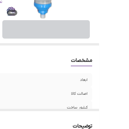
مت
ن
مشخصات
ابعاد
اصالت کالا
کشور ساخت
محتویات محصول
توضیحات