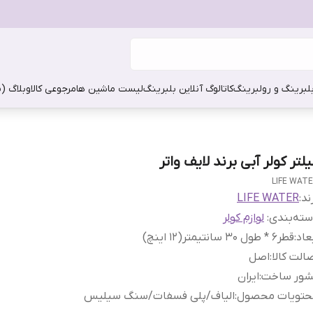
بلبرینگ و رولبرینگ
کاتالوگ آنلاین بلبرینگ
لیست ماشین ها
مرجوعی کالا
وبلاگ (
لتر کولر آبی برند لایف واتر
LIFE WAT
ند:
LIFE WATER
ته‌بندی
:
لوازم کولر
عاد
:
قطر۶ * طول ۳۰ سانتیمتر(۱۲ اینچ)
الت کالا
:
اصل
شور ساخت
:
ایران
حتویات محصول
:
الیاف/پلی فسفات/سنگ سیلیس