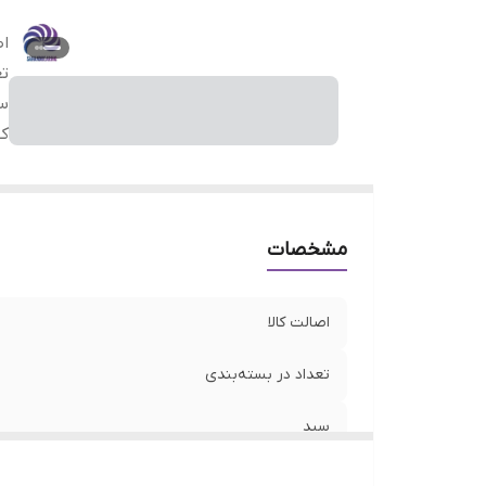
اص
تع
س
کل
مشخصات
اصالت کالا
تعداد در بسته‌بندی
سبد
کلیرنس (لقی داخلی)