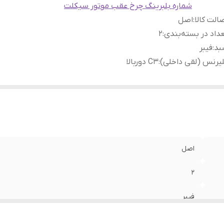
شماره بلبرینگ چرخ عقب موتور سیکلت
الت کالا
:
اصل
داد در بسته‌بندی
:
2
بد
:
فیبر
یرنس (لقی داخلی)
:
C3 دوربالا
اصل
2
فیبر
C3 دوربالا