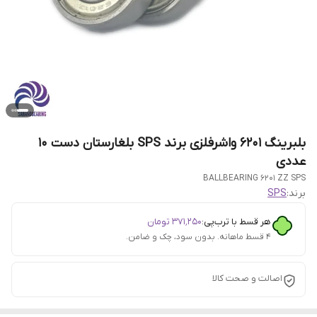
بلبرینگ 6201 واشرفلزی برند SPS بلغارستان دست 10
عددی
BALLBEARING 6201 ZZ SPS
برند:
SPS
هر قسط با ترب‌پی:
۳۷۱٬۲۵۰
تومان
۴ قسط ماهانه. بدون سود، چک و ضامن.
اصالت و صحت کالا