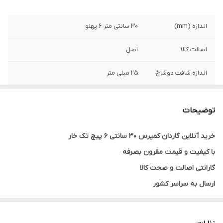
اندازه (mm)
30 سانتی متر 6 پهلو
اصالت کالا
اصل
اندازه شافت دوشاخ
25 میلی متر
جنس کالا
چدن
توضیحات
قطر نعلبکی
10 سانتی متر
خرید آنلاین گاردان کمپرس 30 سانتی 6 پیچ تک خار
نوع چهارشاخه
پیکانی 62*24
با کیفیت و قیمت مقرون بصرفه
گارانتی اصالت و صحت کالا
ارسال به سراسر کشور
ضمانت مرجوعی کالا تا 7 روز در صورت روی کار نرفتن