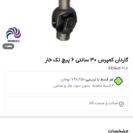
گاردان کمپرس 30 سانتی 6 پیچ تک خار
برند:
متفرقه
هر قسط با ترب‌پی:
۷۹۸٬۲۵۰
تومان
۴ قسط ماهانه. بدون سود، چک و ضامن.
اصالت و صحت کالا
مشخصات