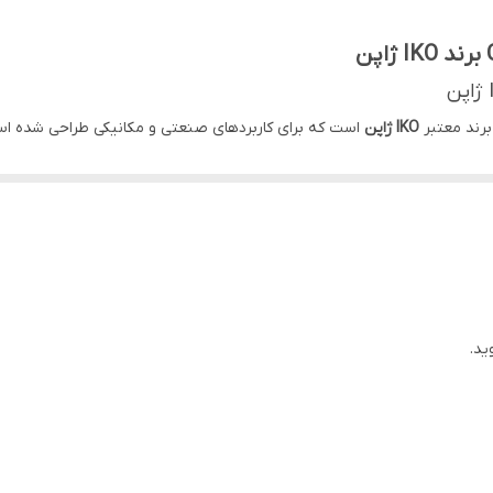
IKO ژاپن
است که برای کاربردهای صنعتی و مکانیکی طراحی شده است
ی‌کند. با گارانتی اصالت کالا و کیفیت تضمینی، این محصول انتخابی مطمئن 
ضمین دوام و عملکرد دقیق.
ان تحمل بارهای محوری و شعاعی سنگین را فراهم می‌کند.
ای پیچیده.
، موتورهای صنعتی و تجهیزات خودرویی.
ید.
در سیستم‌های میل بادامک خودروها و موتورهای احتراقی، بلبرینگ سوزنی KR16 به دلیل طراحی فشرد