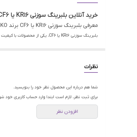
خرید آنلاین بلبرینگ سوزنی KR16 یا CF6 برند IKO ژاپن
معرفی بلبرینگ سوزنی KR16 یا CF6 برند IKO ژاپن
بلبرینگ سوزنی KR16 یا CF6، یکی از محصولات با کیفیت برند معتبر
امکان انتقال بارهای سنگین در فضای محدود را فراهم م
ویژگی‌های بلبرینگ سوزنی KR16
کیفیت بالا:
تولید شده با تکنولوژی پیشرفته ژاپن، ت
نظرات
قابلیت تحمل بار بالا:
طراحی سوزنی این بلبرینگ، امک
ابعاد کوچک:
مناسب برای فضاهای محدود و سیستم‌ه
شما هم درباره این محصول نظر خود را بنویسید.
سازگاری:
قابلیت استفاده در سیستم‌های میل بادامک
برای ثبت نظر، لازم است ابتدا وارد حساب کاربری خود شو
کاربردهای بلبرینگ سوزنی KR16
افزودن نظر
صنایع خودروسازی
موتور و کاهش اصطکاک می‌شود.