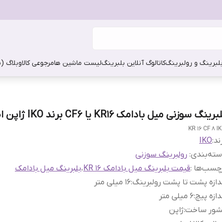
بلبرینگ و رولبرینگ
کاتالوگ آنلاین بلبرینگ
لیست ماشین ها
مرجوعی کالا
وبلاگ (
برینگ سوزنی میل بادامک KR16 یا CF6 برند IKO ژاپن اصلی
KR 16 CF 8 I
ند:
IKO
ته‌بندی
:
رولبرینگ سوزنی
چسب‌ها :
قیمت بلبرینگ میل بادامک KR 16
،
بلبرینگ میل بادامک
دازه پشت تا پشت رولبرینگ
:
16 میلی متر
دازه پیچ
:
6 میلی متر
شور ساخت
:
ژاپن