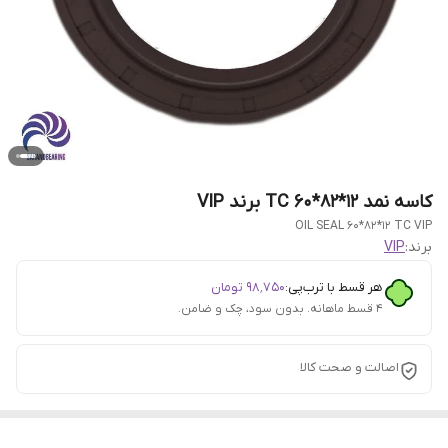
کاسه نمد 12*82*60 TC برند VIP
OIL SEAL 60*82*12 TC VIP
برند:
VIP
هر قسط با ترب‌پی:
۹۸٬۷۵۰
تومان
۴ قسط ماهانه. بدون سود، چک و ضامن.
اصالت و صحت کالا