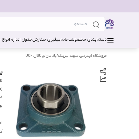
دسته‌بندی محصولات
خانه
پیگیری سفارش
جدول اندازه انواع 
فروشگاه اینترنتی سهند بیرینگ
/
یاتاقان
/
یاتاقان UCF
یا
NB
بر
دس
بر
اص
ک