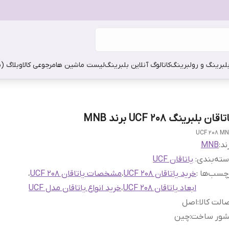
بلبرینگ و رولبرینگ
کاتالوگ آنلاین بلبرینگ
لیست ماشین ها
مرجوعی کالا
وبلاگ (
تاقان بلبرینگ UCF 208 برند MNB
UCF 208 M
ند:
MNB
ته‌بندی
:
یاتاقان UCF
چسب‌ها :
خرید یاتاقان UCF 208
،
مشخصات یاتاقان UCF 208
،
ابعاد یاتاقان UCF 208
،
خرید انواع یاتاقان مدل UCF
الت کالا
:
اصل
شور ساخت
:
چین