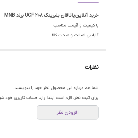
خرید آنلاین یاتاقان بلبرینگ UCF 208 برند MNB
با کیفیت و قیمت مناسب
گارانتی اصالت و صحت کالا
ارسال به سراسر کشور
ضمانت مرجوعی کالا تا 7 روز در صورت مخدوش نشدن بسته بندی و روی کار نرفتن یاتاقان
مشخصات فنی:
نظرات
قطر داخلی (d):
40 میلی‌متر
فاصله مرکز به مرکز سوراخ‌های نصب (J):
100 میلی‌متر
شما هم درباره این محصول نظر خود را بنویسید.
طول کل (L):
125 میلی‌متر
برای ثبت نظر، لازم است ابتدا وارد حساب کاربری خود شو
ارتفاع پایه (A1):
16 میلی‌متر
افزودن نظر
ضخامت فلنج (N):
13 میلی‌متر
قطر سوراخ‌های نصب (قطر پیچ) (N):
14 میلی‌متر
.