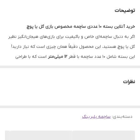
توضیحات
خرید آنلاین بسته 10 عددی ساچمه مخصوص بازی گل یا پوچ
اگر به دنبال ساچمه‌ای خاص و باکیفیت برای بازی‌های هیجان‌انگیز نظیر
گل یا پوچ هستید، این محصول دقیقاً همان چیزی است که نیاز دارید!
این بسته شامل 10 عدد ساچمه با قطر
12 میلی‌متر
است که با طراحی
دقیق و وزن مناسب خود، تجربه‌ای متفاوت و لذت‌بخش از بازی را برای
شما به ارمغان می‌آورد.
نظرات
ویژگی‌های برجسته این ساچمه‌ها:
ساچمه‌های سنگین و متوازن
: وزن سنگین این ساچمه‌ها باعث
می‌شود که در دست گرفتن و استفاده از آن‌ها در طول بازی حس
دسته‌بندی
:
ساچمه بلبرینگ
حرفه‌ای و لذت‌بخشی داشته باشید.
ساخته شده از مواد باکیفیت و بادوام
: این ساچمه‌ها از جنسی مقاوم
تولید شده‌اند که برای استفاده‌های مکرر در بازی‌ها بسیار مناسب