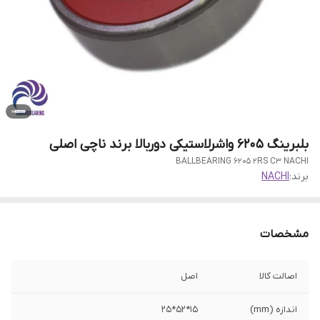
بلبرینگ 6205 واشرلاستیکی دوربالا برند ناچی اصلی
BALLBEARING 6205 2RS C3 NACHI
برند:
NACHI
مشخصات
اصالت کالا
اصل
اندازه (mm)
15*52*25