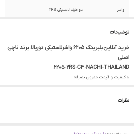
واشر
دو طرف لاستیکی 2RS
کشور ساخت
تایلند
توضیحات
کلیرنس (لقی
C3
داخلی)
خرید آنلاین بلبرینگ 6205 واشرلاستیکی دوربالا برند ناچی
اصلی
6205-2RS-C3-NACHI-THAILAND
با کیفیت و قیمت مقرون بصرفه
گارانتی اصالت و صحت کالا
ارسال به سراسر کشور
نظرات
ضمانت مرجوعی کالا تا 7 روز در صورت مخدوش نشدن بسته بندی و
روی کار نرفتن بلبرینگ
.
دسته‌بندی
:
بلبرینگ سری 6200